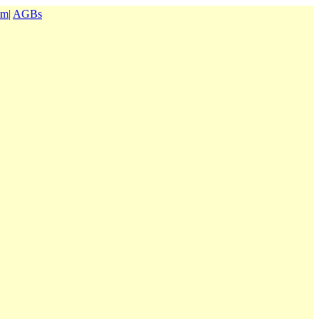
um
|
AGBs