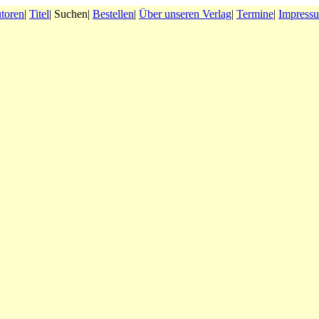
toren
|
Titel
| Suchen|
Bestellen
|
Über unseren Verlag
|
Termine
|
Impress