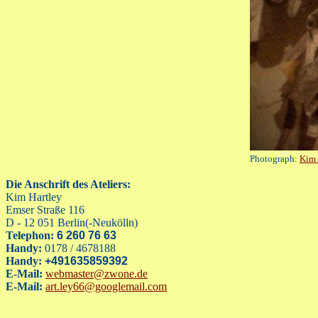
Photograph:
Kim 
Die Anschrift des Ateliers:
Kim Hartley
Emser Straße 116
D - 12 051 Berlin(-Neukölln)
Telephon:
6 260 76 63
Handy:
0178 / 4678188
Handy:
+491635859392
E-Mail:
webmaster@zwone.de
E-Mail:
art.ley66@googlemail.com