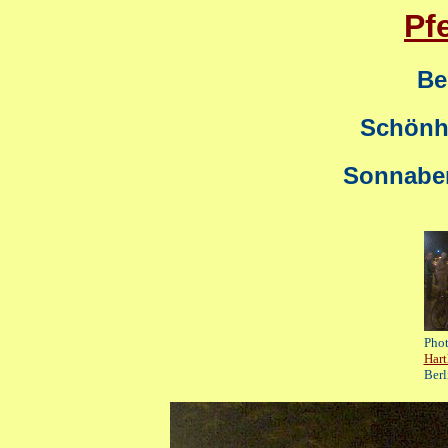
Pf
Ber
Schönha
Sonnaben
Pho
Hart
Berl