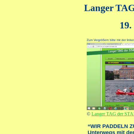
Langer TA
19.
Zum Vergrößern bitte mit der linke
©
Langer TAG der ST
“WIR PADDELN Z
Unterwegs mit de