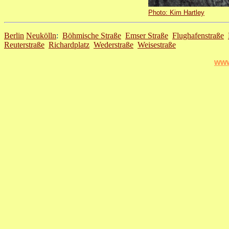
Photo: Kim Hartley
Berlin
Neukölln
:
Böhmische Straße
Emser Straße
Flughafenstraße
Reuterstraße
Richardplatz
Wederstraße
Weisestraße
www