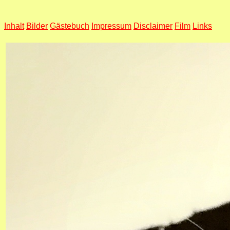
Inhalt
Bilder
Gästebuch
Impressum
Disclaimer
Film
Links