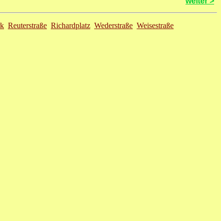
weiter >
rk
Reuterstraße
Richardplatz
Wederstraße
Weisestraße