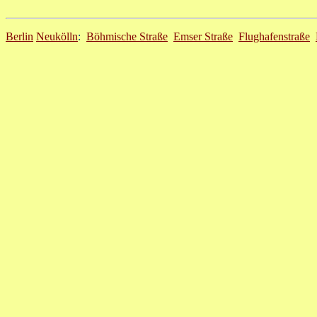
Berlin
Neukölln
:
Böhmische Straße
Emser Straße
Flughafenstraße