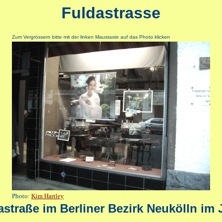
Fuldastrasse
Zum Vergrössern bitte mit der linken Maustaste auf das Photo klicken
Photo:
Kim Hartley
astraße im Berliner Bezirk Neukölln im 