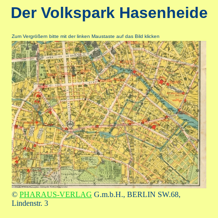
Der Volkspark Hasenheide
Zum Vergrößern bitte mit der linken Maustaste auf das Bild klicken
©
PHARAUS-VERLAG
G.m.b.H., BERLIN SW.68,
Lindenstr. 3