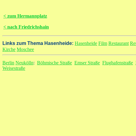
< zum Hermannplatz
< nach Friedrichshain
Links zum Thema Hasenheide:
Hasenheide
Film
Restaurant
Re
Kirche
Moschee
Berlin
Neukölln
:
Böhmische Straße
Emser Straße
Flughafenstraße
Weisestraße