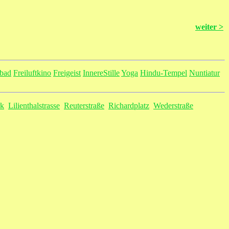
weiter >
bad
Freiluftkino
Freigeist
InnereStille
Yoga
Hindu-Tempel
Nuntiatur
rk
Lilienthalstrasse
Reuterstraße
Richardplatz
Wederstraße