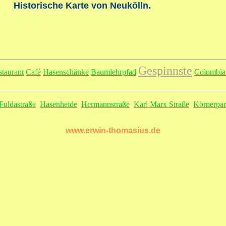
Historische Karte von Neukölln.
Gespinnste
staurant
Café
Hasenschänke
Baumlehrpfad
Columbia
Fuldastraße
Hasenheide
Hermannstraße
Karl Marx Straße
Körnerpa
www.erwin-thomasius.de