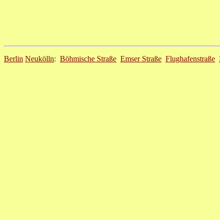
Berlin
Neukölln
:
Böhmische Straße
Emser Straße
Flughafenstraße