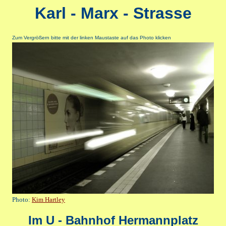
Karl - Marx - Strasse
Zum Vergrößern bitte mit der linken Maustaste auf das Photo klicken
Photo:
Kim Hartley
Im U - Bahnhof Hermannplatz