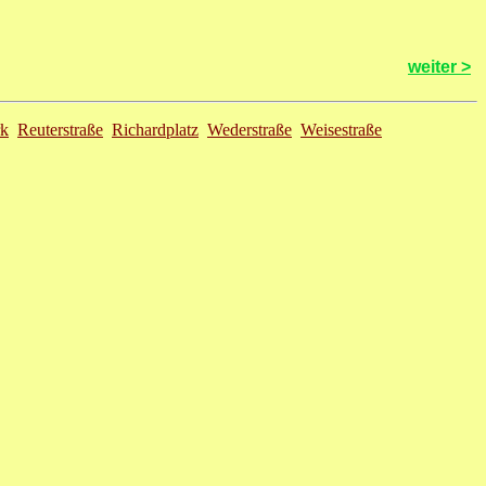
weiter >
rk
Reuterstraße
Richardplatz
Wederstraße
Weisestraße