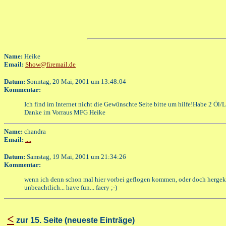
Name:
Heike
Email:
Show@firemail.de
Datum:
Sonntag, 20 Mai, 2001 um 13:48:04
Kommentar:
Ich find im Internet nicht die Gewünschte Seite bitte um hilfe!Habe 2 Öl
Danke im Vorraus MFG Heike
Name:
chandra
Email:
....
Datum:
Samstag, 19 Mai, 2001 um 21:34:26
Kommentar:
wenn ich denn schon mal hier vorbei geflogen kommen, oder doch hergeklick
unbeachtlich... have fun... faery ;-)
<
zur 15. Seite (neueste Einträge)