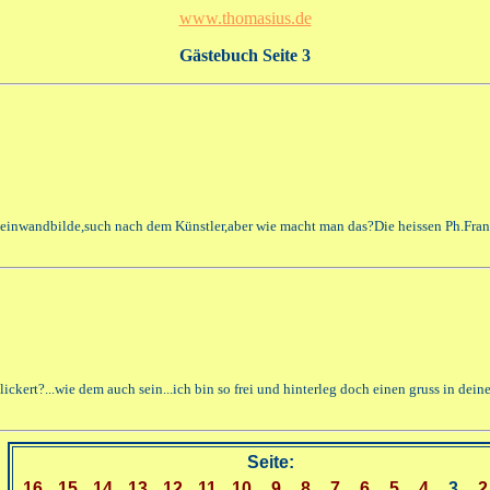
www.thomasius.de
Gästebuch Seite 3
/Leinwandbilde,such nach dem Künstler,aber wie macht man das?Die heissen Ph.Fran
ert?...wie dem auch sein...ich bin so frei und hinterleg doch einen gruss in deinem
Seite:
16
15
14
13
12
11
10
9
8
7
6
5
4
3