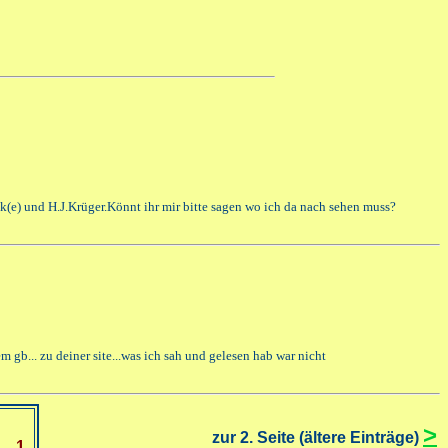
k(e) und H.J.Krüger.Könnt ihr mir bitte sagen wo ich da nach sehen muss?
 gb... zu deiner site...was ich sah und gelesen hab war nicht
>
zur 2. Seite (ältere Einträge)
2
1