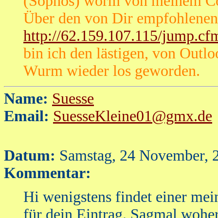
(Sophos) worm von meinem C
Über den von Dir empfohlenen
http://62.159.107.115/jump.
bin ich den lästigen, von Outl
Wurm wieder los geworden.
Name:
Suesse
Email:
SuesseKleine01@gmx.de
Datum:
Samstag, 24 November, 
Kommentar:
Hi wenigstens findet einer mei
für dein Eintrag. Sagmal woher